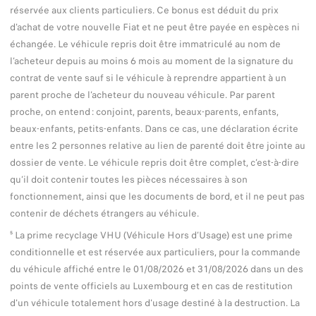
réservée aux clients particuliers. Ce bonus est déduit du prix
d'achat de votre nouvelle
Fiat
et ne peut être payée en espèces ni
échangée. Le véhicule repris doit être immatriculé au nom de
l’acheteur depuis au moins 6 mois au moment de la signature du
contrat de vente sauf si le véhicule à reprendre appartient à un
parent proche de l’acheteur du nouveau véhicule. Par parent
proche, on entend : conjoint, parents, beaux-parents, enfants,
beaux-enfants, petits-enfants. Dans ce cas, une déclaration écrite
entre les 2 personnes relative au lien de parenté doit être jointe au
dossier de vente. Le véhicule repris doit être complet, c’est-à-dire
qu’il doit contenir toutes les pièces nécessaires à son
fonctionnement, ainsi que les documents de bord, et il ne peut pas
contenir de déchets étrangers au véhicule.
⁵ La prime recyclage VHU (Véhicule Hors d’Usage) est une prime
conditionnelle et est réservée aux particuliers, pour la commande
du véhicule affiché entre le
01/08/2026
et
31/08/2026
dans un des
points de vente officiels au Luxembourg et en cas de restitution
d'un véhicule totalement hors d'usage destiné à la destruction. La