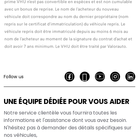
prime VHU n’est pas convertible en espèces et est non cumulable
avec un bonus de reprise. Le nom de l’acheteur du nouveau
véhicule doit correspondre au nom du dernier propriétaire (nom
repris sur le certificat d’immatriculation) du véhicule repris. Le
véhicule repris doit être immatriculé depuis au moins 6 mois au
nom de l’acheteur au moment de la signature du contrat d’achat et
doit avoir 7 ans minimum. Le VHU doit être traité par Valorauto.
Follow us
UNE ÉQUIPE DÉDIÉE POUR VOUS AIDER
Notre service clientèle vous fournira toutes les
informations et l'assistance dont vous avez besoin.
N'hésitez pas à demander des détails spécifiques sur
nos véhicules,