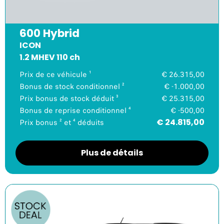
600 Hybrid
ICON
1.2 MHEV 110 ch
Prix de ce véhicule ¹
€ 26.315,00
Bonus de stock conditionnel ²
€ -1.000,00
Prix bonus de stock déduit ³
€ 25.315,00
Bonus de reprise conditionnel ⁴
€ -500,00
€ 24.815,00
Prix bonus ² et ⁴ déduits
Plus de détails