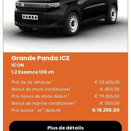
Grande Panda ICE
ICON
1.2 Essence 100 ch
Prix de ce véhicule ¹
€ 20.655,00
Bonus de stock conditionnel ²
€ -800,00
Prix bonus de stock déduit ³
€ 19.855,00
Bonus de reprise conditionnel ⁴
€ -500,00
€ 19.355,00
Prix bonus ² et ⁴ déduits
Plus de détails