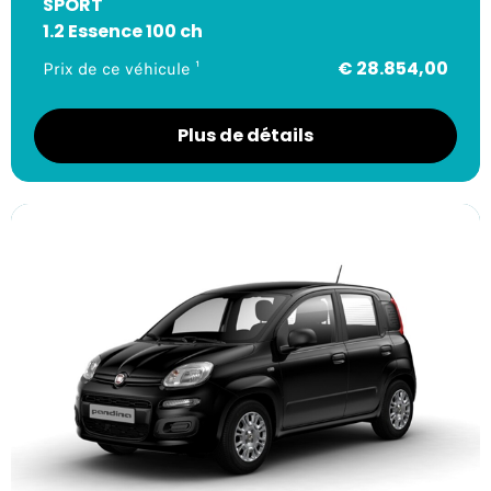
SPORT
1.2 Essence 100 ch
€ 28.854,00
Prix de ce véhicule ¹
Plus de détails