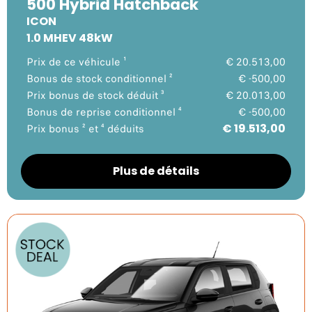
500 Hybrid Hatchback
ICON
1.0 MHEV 48kW
Prix de ce véhicule ¹
€ 20.513,00
Bonus de stock conditionnel ²
€ -500,00
Prix bonus de stock déduit ³
€ 20.013,00
Bonus de reprise conditionnel ⁴
€ -500,00
€ 19.513,00
Prix bonus ² et ⁴ déduits
Plus de détails