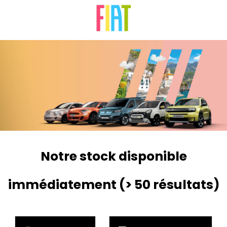
Notre stock disponible
immédiatement
(
> 50 résultats
)