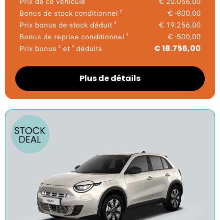
Prix de ce véhicule ¹
€ 20.056,00
Bonus de stock conditionnel ²
€ -800,00
Prix bonus de stock déduit ³
€ 19.256,00
Bonus de reprise conditionnel ⁴
€ -500,00
€ 18.756,00
Prix bonus ² et ⁴ déduits
Plus de détails