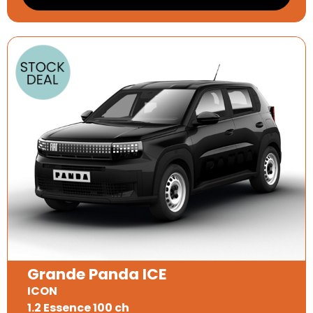
Grande Panda ICE
ICON
1.2 Essence 100 ch