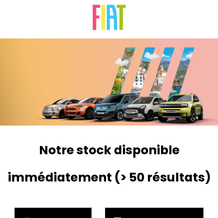
Notre stock disponible
immédiatement
(
> 50 résultats
)