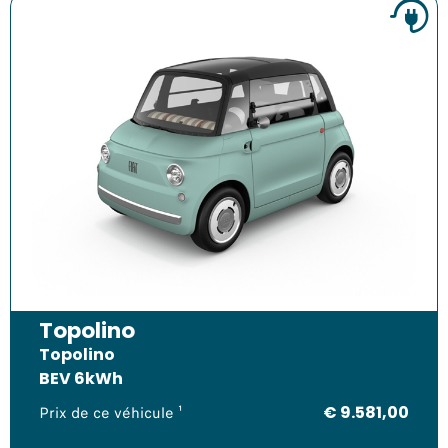
Topolino
Topolino
BEV 6kWh
€ 9.581,00
Prix de ce véhicule ¹