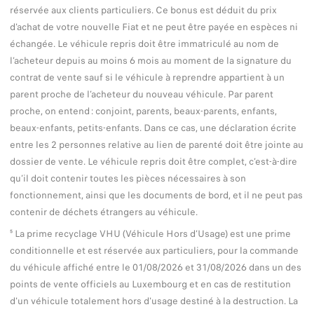
réservée aux clients particuliers. Ce bonus est déduit du prix
d'achat de votre nouvelle
Fiat
et ne peut être payée en espèces ni
échangée. Le véhicule repris doit être immatriculé au nom de
l’acheteur depuis au moins 6 mois au moment de la signature du
contrat de vente sauf si le véhicule à reprendre appartient à un
parent proche de l’acheteur du nouveau véhicule. Par parent
proche, on entend : conjoint, parents, beaux-parents, enfants,
beaux-enfants, petits-enfants. Dans ce cas, une déclaration écrite
entre les 2 personnes relative au lien de parenté doit être jointe au
dossier de vente. Le véhicule repris doit être complet, c’est-à-dire
qu’il doit contenir toutes les pièces nécessaires à son
fonctionnement, ainsi que les documents de bord, et il ne peut pas
contenir de déchets étrangers au véhicule.
⁵ La prime recyclage VHU (Véhicule Hors d’Usage) est une prime
conditionnelle et est réservée aux particuliers, pour la commande
du véhicule affiché entre le
01/08/2026
et
31/08/2026
dans un des
points de vente officiels au Luxembourg et en cas de restitution
d'un véhicule totalement hors d'usage destiné à la destruction. La